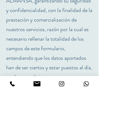
ALMANSA, garantizando su seguridad
y confidencialidad, con la finalidad de la
prestación y comercialización de
nuestros servicios, razón por la cual es
necesario rellenar la totalidad de los
campos de este formulario,
entendiendo que los datos aportados
han de ser ciertos y estar puestos al día,
por lo que solicitamos que nos sea
notificada cualquier modificación.
POLICLÍNICA ALMANSA se reserva
el derecho de exclusión de los servicios
registrados a todo usuario que facilite
datos falsos o que no estén
actualizados.